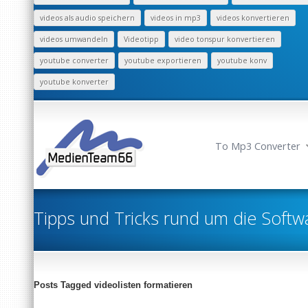
videos als audio speichern
videos in mp3
videos konvertieren
videos umwandeln
Videotipp
video tonspur konvertieren
youtube converter
youtube exportieren
youtube konv
youtube konverter
To Mp3 Converter
Tipps und Tricks rund um die Softw
Posts Tagged videolisten formatieren