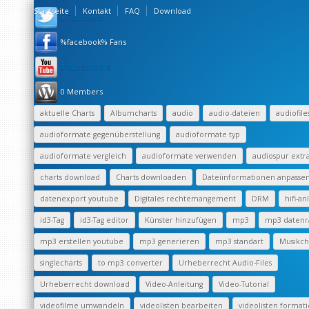
Startseite
Kontakt
FAQ
Download
0 Followers
%facebook% Fans
0 Subscribers
0 Members
aktuelle Charts
Albumcharts
audio
audio-dateien
audiofile
audioformate gegenüberstellung
audioformate typ
audioformate vergleich
audioformate verwenden
audiospur extr
charts download
Charts downloaden
Dateiinformationen anpasse
datenexport youtube
Digitales rechtemangement
DRM
hifi-an
id3-Tag
id3-Tag editor
Künster hinzufügen
mp3
mp3 datenr
mp3 erstellen youtube
mp3 generieren
mp3 standart
Musikch
singlecharts
to mp3 converter
Urheberrecht Audio-Files
Urheberrecht download
Video-Anleitung
Video-Tutorial
videofilme umwandeln
videolisten bearbeiten
videolisten format