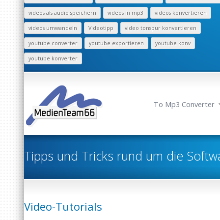
videos als audio speichern
videos in mp3
videos konvertieren
videos umwandeln
Videotipp
video tonspur konvertieren
youtube converter
youtube exportieren
youtube konv
youtube konverter
To Mp3 Converter
Tipps und Tricks rund um die Softw
Video-Tutorials