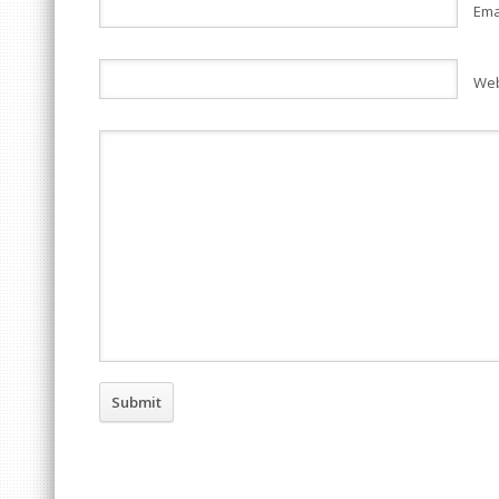
Ema
Web