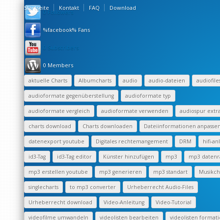
Startseite
Kontakt
FAQ
Download
0 Followers
%facebook% Fans
0 Subscribers
0 Members
aktuelle Charts
Albumcharts
audio
audio-dateien
audiofile
audioformate gegenüberstellung
audioformate typ
audioformate vergleich
audioformate verwenden
audiospur extr
charts download
Charts downloaden
Dateiinformationen anpasse
datenexport youtube
Digitales rechtemangement
DRM
hifi-an
id3-Tag
id3-Tag editor
Künster hinzufügen
mp3
mp3 datenr
mp3 erstellen youtube
mp3 generieren
mp3 standart
Musikch
singlecharts
to mp3 converter
Urheberrecht Audio-Files
Urheberrecht download
Video-Anleitung
Video-Tutorial
videofilme umwandeln
videolisten bearbeiten
videolisten format