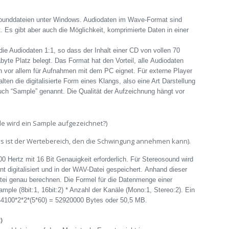
Sounddateien unter Windows. Audiodaten im Wave-Format sind
. Es gibt aber auch die Möglichkeit, komprimierte Daten in einer
e Audiodaten 1:1, so dass der Inhalt einer CD von vollen 70
e Platz belegt. Das Format hat den Vorteil, alle Audiodaten
h vor allem für Aufnahmen mit dem PC eignet. Für externe Player
ten die digitalisierte Form eines Klangs, also eine Art Darstellung
uch “Sample” genannt. Die Qualität der Aufzeichnung hängt vor
de wird ein Sample aufgezeichnet?)
as ist der Wertebereich, den die Schwingung annehmen kann).
00 Hertz mit 16 Bit Genauigkeit erforderlich. Für Stereosound wird
t digitalisiert und in der WAV-Datei gespeichert. Anhand dieser
tei genau berechnen. Die Formel für die Datenmenge einer
mple (8bit:1, 16bit:2) * Anzahl der Kanäle (Mono:1, Stereo:2). Ein
 44100*2*2*(5*60) = 52920000 Bytes oder 50,5 MB.
)