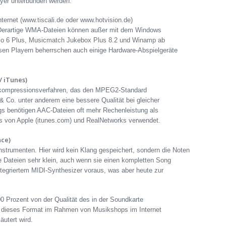
ayer unterbunden werden.
ernet (www.tiscali.de oder www.hotvision.de)
erartige WMA-Dateien können außer mit dem Windows
dio 6 Plus, Musicmatch Jukebox Plus 8.2 und Winamp ab
sen Playern beherrschen auch einige Hardware-Abspielgeräte
 iTunes)
okompressionsverfahren, das den MPEG2-Standard
& Co. unter anderem eine bessere Qualität bei gleicher
ngs benötigen AAC-Dateien oft mehr Rechenleistung als
 von Apple (itunes.com) und RealNetworks verwendet.
ace)
Instrumenten. Hier wird kein Klang gespeichert, sondern die Noten
e Dateien sehr klein, auch wenn sie einen kompletten Song
ntegriertem MIDI-Synthesizer voraus, was aber heute zur
00 Prozent von der Qualität des in der Soundkarte
s dieses Format im Rahmen von Musikshops im Internet
äutert wird.