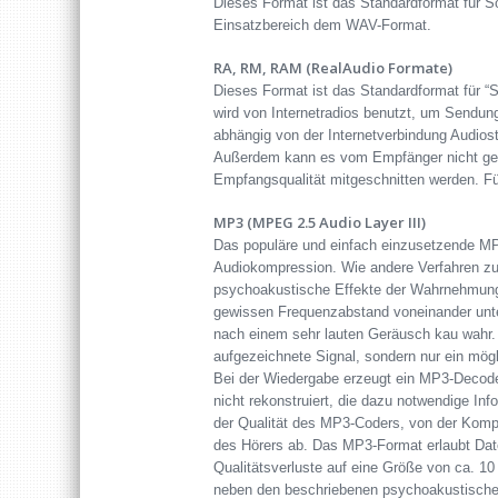
Dieses Format ist das Standardformat für S
Einsatzbereich dem WAV-Format.
RA, RM, RAM (RealAudio Formate)
Dieses Format ist das Standardformat für “S
wird von Internetradios benutzt, um Sendung
abhängig von der Internetverbindung Audiost
Außerdem kann es vom Empfänger nicht gespe
Empfangsqualität mitgeschnitten werden. Fü
MP3 (MPEG 2.5 Audio Layer III)
Das populäre und einfach einzusetzende MP3
Audiokompression. Wie andere Verfahren zu
psychoakustische Effekte der Wahrnehmung
gewissen Frequenzabstand voneinander unt
nach einem sehr lauten Geräusch kau wahr.
aufgezeichnete Signal, sondern nur ein mögl
Bei der Wiedergabe erzeugt ein MP3-Decoder
nicht rekonstruiert, die dazu notwendige In
der Qualität des MP3-Coders, von der Kompl
des Hörers ab. Das MP3-Format erlaubt Dat
Qualitätsverluste auf eine Größe von ca. 1
neben den beschriebenen psychoakustischen