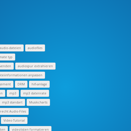
audio-dateien
audiofiles
mate typ
rwenden
audiospur extrahieren
teiinformationen anpassen
ngement
DRM
hifi-anlage
en
mp3
mp3 datenrate
mp3 standart
Musikcharts
echt Audio-Files
Video-Tutorial
iten
videolisten formatieren