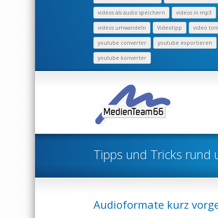
videos als audio speichern
videos in mp3
videos umwandeln
Videotipp
video ton
youtube converter
youtube exportieren
youtube konverter
Tipps und Tricks rund 
Audioformate kurz vorge