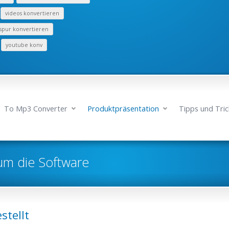
videos konvertieren
spur konvertieren
youtube konv
To Mp3 Converter
Produktpräsentation
Tipps und Tric
um die Software
stellt