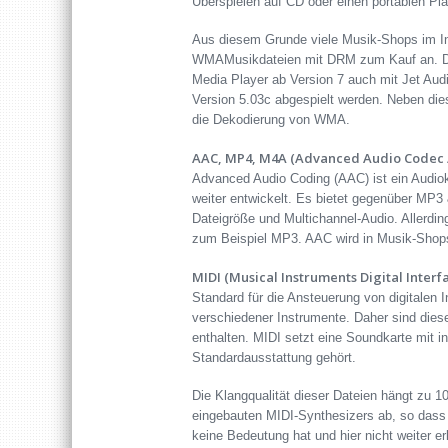
Überspielen auf CD oder einen portablen Pl
Aus diesem Grunde viele Musik-Shops im Int
WMAMusikdateien mit DRM zum Kauf an. D
Media Player ab Version 7 auch mit Jet Au
Version 5.03c abgespielt werden. Neben die
die Dekodierung von WMA.
AAC, MP4, M4A (Advanced Audio Codec /
Advanced Audio Coding (AAC) ist ein Audi
weiter entwickelt. Es bietet gegenüber MP3 
Dateigröße und Multichannel-Audio. Allerdi
zum Beispiel MP3. AAC wird in Musik-Shops
MIDI (Musical Instruments Digital Interf
Standard für die Ansteuerung von digitalen 
verschiedener Instrumente. Daher sind dies
enthalten. MIDI setzt eine Soundkarte mit i
Standardausstattung gehört.
Die Klangqualität dieser Dateien hängt zu 1
eingebauten MIDI-Synthesizers ab, so das
keine Bedeutung hat und hier nicht weiter erl