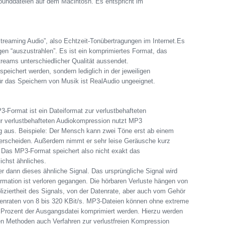
ounddateien auf dem Macintosh. Es entspricht im
treaming Audio”, also Echtzeit-Tonübertragungen im Internet.Es
en “auszustrahlen”. Es ist ein komprimiertes Format, das
reams unterschiedlicher Qualität aussendet.
ichert werden, sondern lediglich in der jeweiligen
r das Speichern von Musik ist RealAudio ungeeignet.
-Format ist ein Dateiformat zur verlustbehafteten
r verlustbehafteten Audiokompression nutzt MP3
 aus. Beispiele: Der Mensch kann zwei Töne erst ab einem
erscheiden. Außerdem nimmt er sehr leise Geräusche kurz
 Das MP3-Format speichert also nicht exakt das
ichst ähnliches.
 dann dieses ähnliche Signal. Das ursprüngliche Signal wird
formation ist verloren gegangen. Die hörbaren Verluste hängen von
iziertheit des Signals, von der Datenrate, aber auch vom Gehör
enraten von 8 bis 320 KBit/s. MP3-Dateien können ohne extreme
0 Prozent der Ausgangsdatei komprimiert werden. Hierzu werden
 Methoden auch Verfahren zur verlustfreien Kompression