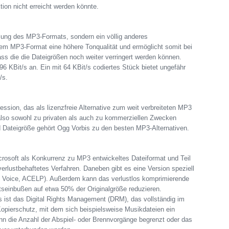
tion nicht erreicht werden könnte.
lung des MP3-Formats, sondern ein völlig anderes
em MP3-Format eine höhere Tonqualität und ermöglicht somit bei
dass die die Dateigrößen noch weiter verringert werden können.
96 KBit/s an. Ein mit 64 KBit/s codiertes Stück bietet ungefähr
/s.
ession, das als lizenzfreie Alternative zum weit verbreiteten MP3
 also sowohl zu privaten als auch zu kommerziellen Zwecken
 Dateigröße gehört Ogg Vorbis zu den besten MP3-Alternativen.
rosoft als Konkurrenz zu MP3 entwickeltes Dateiformat und Teil
rlustbehaftetes Verfahren. Daneben gibt es eine Version speziell
Voice, ACELP). Außerdem kann das verlustlos komprimierende
seinbußen auf etwa 50% der Originalgröße reduzieren.
 ist das Digital Rights Management (DRM), das vollständig im
 Kopierschutz, mit dem sich beispielsweise Musikdateien ein
n die Anzahl der Abspiel- oder Brennvorgänge begrenzt oder das