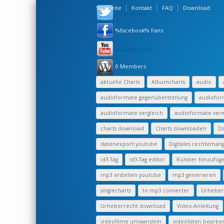
Startseite
Kontakt
FAQ
Download
0 Followers
%facebook% Fans
0 Subscribers
0 Members
aktuelle Charts
Albumcharts
audio
audioformate gegenüberstellung
audiofor
audioformate vergleich
audioformate ve
charts download
Charts downloaden
Da
datenexport youtube
Digitales rechtema
id3-Tag
id3-Tag editor
Künster hinzufüg
mp3 erstellen youtube
mp3 generieren
singlecharts
to mp3 converter
Urheberr
Urheberrecht download
Video-Anleitung
videofilme umwandeln
videolisten bearbe