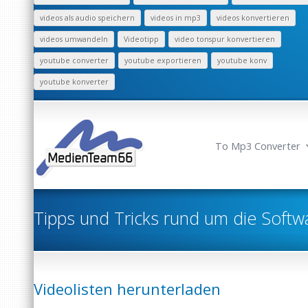
videos als audio speichern
videos in mp3
videos konvertieren
videos umwandeln
Videotipp
video tonspur konvertieren
youtube converter
youtube exportieren
youtube konv
youtube konverter
To Mp3 Converter
Tipps und Tricks rund um die Softw
Videolisten herunterladen