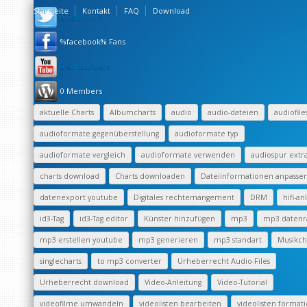
Startseite
Kontakt
FAQ
Download
0 Followers
%facebook% Fans
0 Subscribers
0 Members
aktuelle Charts
Albumcharts
audio
audio-dateien
audiofile
audioformate gegenüberstellung
audioformate typ
audioformate vergleich
audioformate verwenden
audiospur extr
charts download
Charts downloaden
Dateiinformationen anpasse
datenexport youtube
Digitales rechtemangement
DRM
hifi-an
id3-Tag
id3-Tag editor
Künster hinzufügen
mp3
mp3 datenr
mp3 erstellen youtube
mp3 generieren
mp3 standart
Musikch
singlecharts
to mp3 converter
Urheberrecht Audio-Files
Urheberrecht download
Video-Anleitung
Video-Tutorial
videofilme umwandeln
videolisten bearbeiten
videolisten format