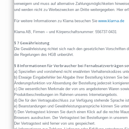
verweigern und muss auf alternative Zahlungsmöglichkeiten hinwei
und werden nicht zu Werbezwecken an Dritte weitergegeben. Hier er
www.klarna.de
Für weitere Informationen zu Klarna besuchen Sie
Klarna AB, Firmen – und Körperschaftsnummer: 556737-0431
§ 7 Gewährleistung
Die Gewährleistung richtet sich nach den gesetzlichen Vorschriften 
die Regelungen des HGB unberührt.
§ 8 Informationen für Verbraucher bei Fernabsatzverträgen s
a) Speziellen und vorstehend nicht erwähnten Verhaltenskodizes unter
b) Etwaige Eingabefehler bei Abgabe Ihrer Bestellung können Sie be
Änderungsfunktion vor Absendung der Bestellung jederzeit korrigiere
c) Die wesentlichen Merkmale der von uns angebotenen Waren sowie d
Produktbeschreibungen im Rahmen unseres Internetangebots.
d) Die für den Vertragsabschluss zur Verfügung stehende Sprache is
e) Beanstandungen und Gewährleistungsansprüche können Sie unter 
f) Den Vertragstext können Sie durch einen Klick auf die rechte Mau
Browsers ausdrucken. Der Vertragstext bei Bestellungen in unserem I
Der Vertragstext wird ferner von uns gespeichert.