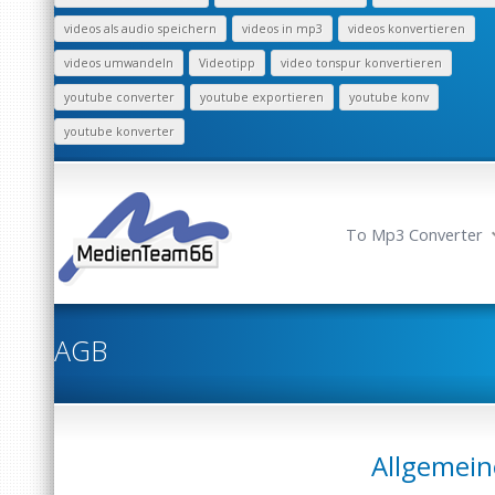
videos als audio speichern
videos in mp3
videos konvertieren
videos umwandeln
Videotipp
video tonspur konvertieren
youtube converter
youtube exportieren
youtube konv
youtube konverter
To Mp3 Converter
AGB
Allgemein