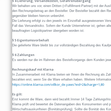
§ 4 Lieferung, Versandkosten, Gefahrenübergang
Wir behalten uns vor, einen Dritten (=Fulfillment-Partner) mit der Aus
den Rechnungsbetrag an den Besteller. Der Besteller bezahlt den Re
gegenüber bleiben hiervon unberührt.
Die Lieferung erfolgt zu den jeweils im Einzelfall ausgewiesenen Ve
Fall das Versandrisiko. Sofern der Kunde Unternehmer ist, gehen al
beauftragten Logistikpartner übergeben worden ist.
§ 5 Eigentumsvorbehalt
Die gelieferte Ware bleibt bis zur vollständigen Bezahlung des Kauf
§ 6 Zahlungen
Es werden nur die im Rahmen des Bestellvorgangs dem Kunden jewei
Rechnungskauf mit Klarna
In Zusammenarbeit mit Klarna bieten wir Ihnen die Rechnung als Za
bezahlen erst, wenn Sie die Ware erhalten haben. Weitere Informat
https://online.klarna.com/villkor_de.yaws?eid=2&charge=1,80
Es gilt:
Erst kommt die Ware, dann wird bezahlt.Immer 14 Tage Zahlungsfri
Klarna prüft und bewertet die Datenangaben des Konsumenten und p
Wirtschaftsauskunfteien (Bonitätsprüfung). Sollte die Bonität des 