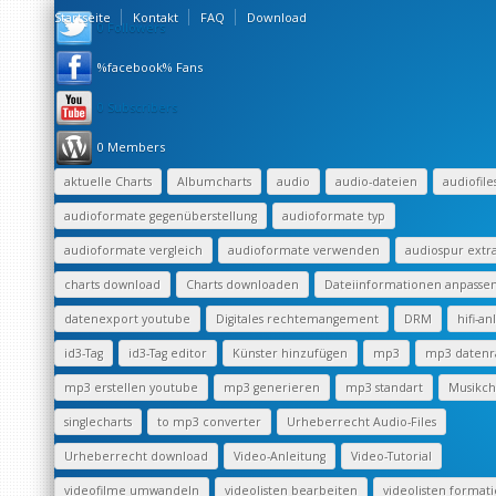
Startseite
Kontakt
FAQ
Download
0 Followers
%facebook% Fans
0 Subscribers
0 Members
aktuelle Charts
Albumcharts
audio
audio-dateien
audiofile
audioformate gegenüberstellung
audioformate typ
audioformate vergleich
audioformate verwenden
audiospur extr
charts download
Charts downloaden
Dateiinformationen anpasse
datenexport youtube
Digitales rechtemangement
DRM
hifi-an
id3-Tag
id3-Tag editor
Künster hinzufügen
mp3
mp3 datenr
mp3 erstellen youtube
mp3 generieren
mp3 standart
Musikch
singlecharts
to mp3 converter
Urheberrecht Audio-Files
Urheberrecht download
Video-Anleitung
Video-Tutorial
videofilme umwandeln
videolisten bearbeiten
videolisten format