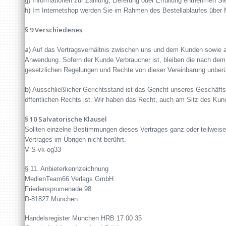
g) Informationen zur Zahlung, Lieferung oder Erfüllung entnehmen Si
h) Im Internetshop werden Sie im Rahmen des Bestellablaufes über Mö
§ 9 Verschiedenes
a)
Auf das Vertragsverhältnis zwischen uns und dem Kunden sowie a
Anwendung. Sofern der Kunde Verbraucher ist, bleiben die nach de
gesetzlichen Regelungen und Rechte von dieser Vereinbarung unber
b)
Ausschließlicher Gerichtsstand ist das Gericht unseres Geschäft
öffentlichen Rechts ist. Wir haben das Recht, auch am Sitz des Kun
§ 10 Salvatorische Klausel
Sollten einzelne Bestimmungen dieses Vertrages ganz oder teilweise n
Vertrages im Übrigen nicht berührt.
V S-vk-og33
§ 11. Anbieterkennzeichnung
MedienTeam66 Verlags GmbH
Friedenspromenade 98
D-81827 München
Handelsregister München HRB 17 00 35