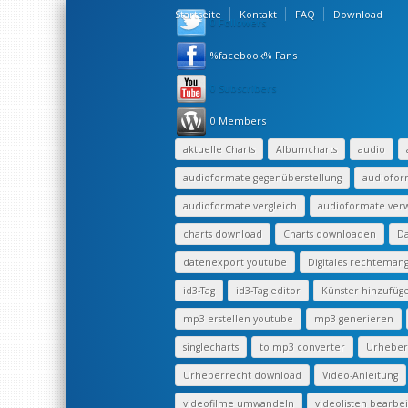
Startseite
Kontakt
FAQ
Download
0 Followers
%facebook% Fans
0 Subscribers
0 Members
aktuelle Charts
Albumcharts
audio
audioformate gegenüberstellung
audiofor
audioformate vergleich
audioformate ve
charts download
Charts downloaden
Da
datenexport youtube
Digitales rechtema
id3-Tag
id3-Tag editor
Künster hinzufüg
mp3 erstellen youtube
mp3 generieren
singlecharts
to mp3 converter
Urheberr
Urheberrecht download
Video-Anleitung
videofilme umwandeln
videolisten bearbe