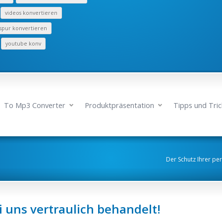
videos konvertieren
spur konvertieren
youtube konv
To Mp3 Converter
Produktpräsentation
Tipps und Tric
Der Schutz Ihrer per
 uns vertraulich behandelt!