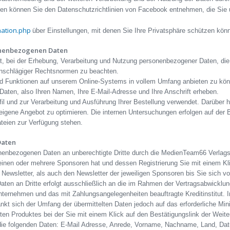
ten können Sie den Datenschutzrichtlinien von Facebook entnehmen, die Sie 
nation.php
über Einstellungen, mit denen Sie Ihre Privatsphäre schützen kön
onenbezogenen Daten
, bei der Erhebung, Verarbeitung und Nutzung personenbezogener Daten, d
nschlägiger Rechtsnormen zu beachten.
nd Funktionen auf unserem Online-Systems in vollem Umfang anbieten zu könn
en Daten, also Ihren Namen, Ihre E-Mail-Adresse und Ihre Anschrift erheben.
ofil und zur Verarbeitung und Ausführung Ihrer Bestellung verwendet. Darübe
gene Angebot zu optimieren. Die internen Untersuchungen erfolgen auf der Ba
teien zur Verfügung stehen.
Daten
onenbezogenen Daten an unberechtigte Dritte durch die MedienTeam66 Verlags 
einen oder mehrere Sponsoren hat und dessen Registrierung Sie mit einem Kli
Newsletter, als auch den Newsletter der jeweiligen Sponsoren bis Sie sich v
en an Dritte erfolgt ausschließlich an die im Rahmen der Vertragsabwicklung 
Unternehmen und das mit Zahlungsangelegenheiten beauftragte Kreditinstitut. I
kt sich der Umfang der übermittelten Daten jedoch auf das erforderliche Mi
ten Produktes bei der Sie mit einem Klick auf den Bestätigungslink der Weit
 die folgenden Daten: E-Mail Adresse, Anrede, Vorname, Nachname, Land, Dat