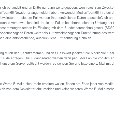
aulich behandelt und an Dritte nur dann weitergegeben, wenn dies zum Zwecke
edienTeam66-Newsletter angemeldet haben, verwendet MedienTeam66 Ihre bei 
letters. In diesem Fall werden Ihre persönlichen Daten ausschließlich an 
sands verantwortlich sind. In diesen Fällen beschränkt sich der Umfang der 
tzbestimmungen stehen im Einklang mit dem Bundesdatenschutzgesetz (BDS
onenbezogene Daten weiter als zur zweckbezogenen Durchführung des Vertra
nen eine entsprechende, ausdrückliche Ermächtigung einholen.
ung durch den Benutzernamen und das Passwort jederzeit die Möglichkeit, sei
t66.de erfragen. Die Zugangsdaten werden dann per E-Mail an die von ihm 
uf unserem Server gelöscht werden, so senden Sie uns bitte eine E-Mail mi
ere Werbe-E-Mails nicht mehr erhalten wollen, finden am Ende jeder von Med
 sich von dem Newsletter abzumelden und keine weiteren Werbe-E-Mails mehr 