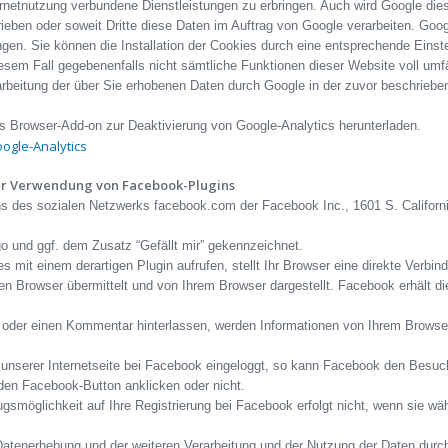
rnetnutzung verbundene Dienstleistungen zu erbringen. Auch wird Google dies
rieben oder soweit Dritte diese Daten im Auftrag von Google verarbeiten. Goog
gen. Sie können die Installation der Cookies durch eine entsprechende Einste
iesem Fall gegebenenfalls nicht sämtliche Funktionen dieser Website voll um
earbeitung der über Sie erhobenen Daten durch Google in der zuvor beschrieb
s Browser-Add-on zur Deaktivierung von Google-Analytics herunterladen.
ogle-Analytics
ur Verwendung von Facebook-Plugins
ins des sozialen Netzwerks facebook.com der Facebook Inc., 1601 S. Californ
o und ggf. dem Zusatz “Gefällt mir” gekennzeichnet.
es mit einem derartigen Plugin aufrufen, stellt Ihr Browser eine direkte Verb
en Browser übermittelt und von Ihrem Browser dargestellt. Facebook erhält di
n oder einen Kommentar hinterlassen, werden Informationen von Ihrem Browser
unserer Internetseite bei Facebook eingeloggt, so kann Facebook den Besuch
den Facebook-Button anklicken oder nicht.
gsmöglichkeit auf Ihre Registrierung bei Facebook erfolgt nicht, wenn sie w
atenerhebung und der weiteren Verarbeitung und der Nutzung der Daten durc