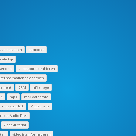
audio-dateien
audiofiles
mate typ
rwenden
audiospur extrahieren
teiinformationen anpassen
ngement
DRM
hifi-anlage
en
mp3
mp3 datenrate
mp3 standart
Musikcharts
echt Audio-Files
Video-Tutorial
iten
videolisten formatieren