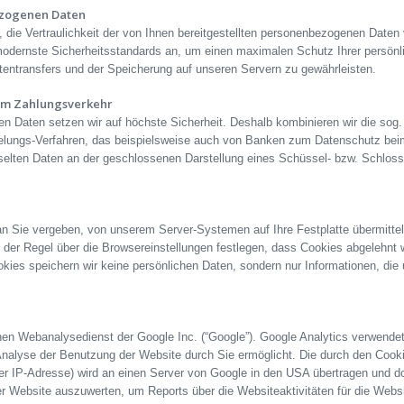
ezogenen Daten
 die Vertraulichkeit der von Ihnen bereitgestellten personenbezogenen Daten
odernste Sicherheitsstandards an, um einen maximalen Schutz Ihrer persönl
entransfers und der Speicherung auf unseren Servern zu gewährleisten.
eim Zahlungsverkehr
en Daten setzen wir auf höchste Sicherheit. Deshalb kombinieren wir die sog
selungs-Verfahren, das beispielsweise auch von Banken zum Datenschutz beim
selten Daten an der geschlossenen Darstellung eines Schüssel- bzw. Schloss-
g an Sie vergeben, von unserem Server-Systemen auf Ihre Festplatte übermitt
 der Regel über die Browsereinstellungen festlegen, dass Cookies abgelehnt 
kies speichern wir keine persönlichen Daten, sondern nur Informationen, die
en Webanalysedienst der Google Inc. (“Google”). Google Analytics verwendet 
nalyse der Benutzung der Website durch Sie ermöglicht. Die durch den Cooki
er IP-Adresse) wird an einen Server von Google in den USA übertragen und do
er Website auszuwerten, um Reports über die Websiteaktivitäten für die Web