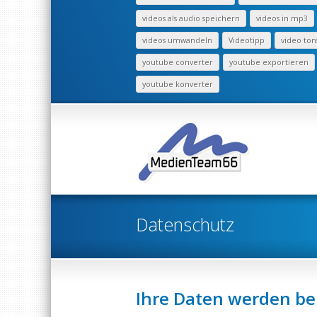
videos als audio speichern
videos in mp3
videos umwandeln
Videotipp
video ton
youtube converter
youtube exportieren
youtube konverter
Datenschutz
Ihre Daten werden bei