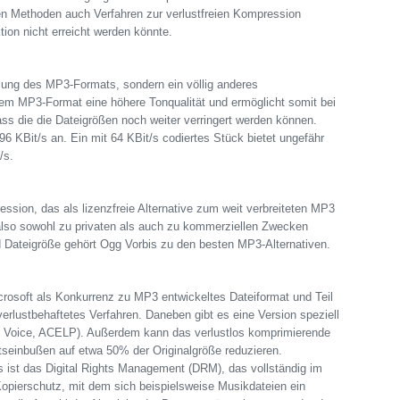
 Methoden auch Verfahren zur verlustfreien Kompression
tion nicht erreicht werden könnte.
lung des MP3-Formats, sondern ein völlig anderes
em MP3-Format eine höhere Tonqualität und ermöglicht somit bei
dass die die Dateigrößen noch weiter verringert werden können.
96 KBit/s an. Ein mit 64 KBit/s codiertes Stück bietet ungefähr
/s.
ession, das als lizenzfreie Alternative zum weit verbreiteten MP3
 also sowohl zu privaten als auch zu kommerziellen Zwecken
 Dateigröße gehört Ogg Vorbis zu den besten MP3-Alternativen.
rosoft als Konkurrenz zu MP3 entwickeltes Dateiformat und Teil
rlustbehaftetes Verfahren. Daneben gibt es eine Version speziell
Voice, ACELP). Außerdem kann das verlustlos komprimierende
seinbußen auf etwa 50% der Originalgröße reduzieren.
 ist das Digital Rights Management (DRM), das vollständig im
 Kopierschutz, mit dem sich beispielsweise Musikdateien ein