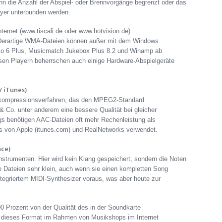
n die Anzahl der Abspiel- oder Brennvorgänge begrenzt oder das
ayer unterbunden werden.
ernet (www.tiscali.de oder www.hotvision.de)
erartige WMA-Dateien können außer mit dem Windows
dio 6 Plus, Musicmatch Jukebox Plus 8.2 und Winamp ab
sen Playern beherrschen auch einige Hardware-Abspielgeräte
 iTunes)
okompressionsverfahren, das den MPEG2-Standard
& Co. unter anderem eine bessere Qualität bei gleicher
ngs benötigen AAC-Dateien oft mehr Rechenleistung als
 von Apple (itunes.com) und RealNetworks verwendet.
ace)
Instrumenten. Hier wird kein Klang gespeichert, sondern die Noten
e Dateien sehr klein, auch wenn sie einen kompletten Song
ntegriertem MIDI-Synthesizer voraus, was aber heute zur
00 Prozent von der Qualität des in der Soundkarte
s dieses Format im Rahmen von Musikshops im Internet