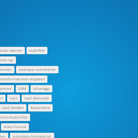
audio-dateien
audiofiles
mate typ
rwenden
audiospur extrahieren
teiinformationen anpassen
ngement
DRM
hifi-anlage
en
mp3
mp3 datenrate
mp3 standart
Musikcharts
echt Audio-Files
Video-Tutorial
iten
videolisten formatieren