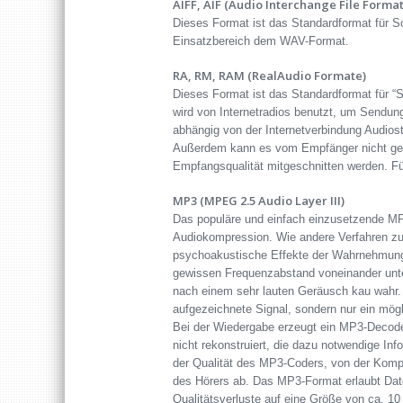
AIFF, AIF (Audio Interchange File Format
Dieses Format ist das Standardformat für S
Einsatzbereich dem WAV-Format.
RA, RM, RAM (RealAudio Formate)
Dieses Format ist das Standardformat für “S
wird von Internetradios benutzt, um Sendung
abhängig von der Internetverbindung Audiost
Außerdem kann es vom Empfänger nicht gespe
Empfangsqualität mitgeschnitten werden. Fü
MP3 (MPEG 2.5 Audio Layer III)
Das populäre und einfach einzusetzende MP3
Audiokompression. Wie andere Verfahren zu
psychoakustische Effekte der Wahrnehmung
gewissen Frequenzabstand voneinander unt
nach einem sehr lauten Geräusch kau wahr.
aufgezeichnete Signal, sondern nur ein mögl
Bei der Wiedergabe erzeugt ein MP3-Decoder
nicht rekonstruiert, die dazu notwendige In
der Qualität des MP3-Coders, von der Kompl
des Hörers ab. Das MP3-Format erlaubt Dat
Qualitätsverluste auf eine Größe von ca. 1