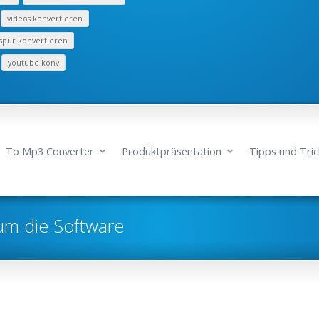
videos konvertieren
spur konvertieren
youtube konv
To Mp3 Converter
Produktpräsentation
Tipps und Tric
um die Software