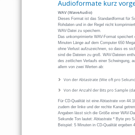
Audioformate kurz vorge
WAV (WaveAudio)
Dieses Format ist das Standardformat für 
Rohdaten und in der Regel nicht komprimiert
WAV-Datei zu speichern.
Das unkomprimierte WAV-Format speichert di
Minuten Länge auf dem Computer 650 Megabyt
ohne Verlust aufzuzeichnen, so dass es sic
sind die Dateien zu groß. WAV-Dateien enthal
des zeitlichen Verlaufs einer Schwingung, a
allem von zwei Werten ab:
Von der Abtastrate (Wie oft pro Sekun
Von der Anzahl der Bits pro Sample (d
Für CD-Qualität ist eine Abtastrate von 44.1
zudem der linke und der rechte Kanal getrenn
Angaben lässt sich die Größe einer WAV-Da
Sekunde Ton lautet: Abtastrate * Byte pro Sa
Beispiel: 5 Minuten in CD-Qualität ergeben