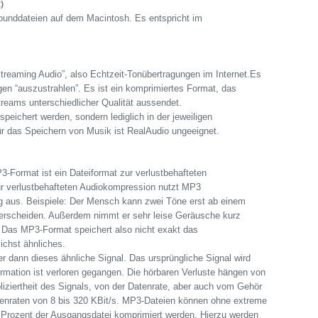
)
ounddateien auf dem Macintosh. Es entspricht im
treaming Audio”, also Echtzeit-Tonübertragungen im Internet.Es
en “auszustrahlen”. Es ist ein komprimiertes Format, das
reams unterschiedlicher Qualität aussendet.
ichert werden, sondern lediglich in der jeweiligen
r das Speichern von Musik ist RealAudio ungeeignet.
-Format ist ein Dateiformat zur verlustbehafteten
r verlustbehafteten Audiokompression nutzt MP3
 aus. Beispiele: Der Mensch kann zwei Töne erst ab einem
erscheiden. Außerdem nimmt er sehr leise Geräusche kurz
 Das MP3-Format speichert also nicht exakt das
ichst ähnliches.
 dann dieses ähnliche Signal. Das ursprüngliche Signal wird
formation ist verloren gegangen. Die hörbaren Verluste hängen von
iziertheit des Signals, von der Datenrate, aber auch vom Gehör
enraten von 8 bis 320 KBit/s. MP3-Dateien können ohne extreme
0 Prozent der Ausgangsdatei komprimiert werden. Hierzu werden