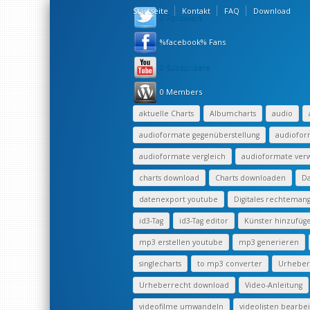
Startseite
Kontakt
FAQ
Download
0 Followers
%facebook% Fans
0 Subscribers
0 Members
aktuelle Charts
Albumcharts
audio
audioformate gegenüberstellung
audiofor
audioformate vergleich
audioformate ve
charts download
Charts downloaden
Da
datenexport youtube
Digitales rechtema
id3-Tag
id3-Tag editor
Künster hinzufüg
mp3 erstellen youtube
mp3 generieren
singlecharts
to mp3 converter
Urheberr
Urheberrecht download
Video-Anleitung
videofilme umwandeln
videolisten bearbe