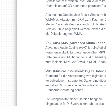
Verfallsdatum zuweisen lässt. Außerdem kan
Überspielen auf CD oder einen portablen Pl
Aus diesem Grunde viele Musik-Shops im Int
WMAMusikdateien mit DRM zum Kauf an. D
Media Player ab Version 7 auch mit Jet Au
Version 5.03c abgespielt werden. Neben die
die Dekodierung von WMA.
AAC, MP4, M4A (Advanced Audio Codec /
Advanced Audio Coding (AAC) ist ein Audi
weiter entwickelt. Es bietet gegenüber MP3 
Dateigröße und Multichannel-Audio. Allerdi
zum Beispiel MP3. AAC wird in Musik-Shops
MIDI (Musical Instruments Digital Interf
Standard für die Ansteuerung von digitalen 
verschiedener Instrumente. Daher sind dies
enthalten. MIDI setzt eine Soundkarte mit i
Standardausstattung gehört.
Die Klangqualität dieser Dateien hängt zu 1
eingebauten MIDI-Synthesizers ab, so das