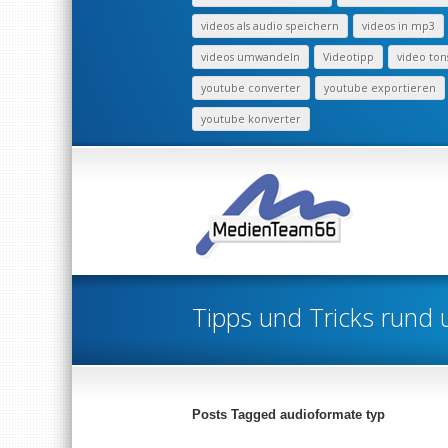
videos als audio speichern
videos in mp3
videos umwandeln
Videotipp
video ton
youtube converter
youtube exportieren
youtube konverter
Tipps und Tricks rund 
Posts Tagged audioformate typ