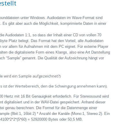
stellt
Sounddateien unter Windows. Audiodaten im Wave-Format sind
. Es gibt aber auch die Möglichkeit, komprimierte Daten in einer
e Audiodaten 1:1, so dass der Inhalt einer CD von vollen 70
e Platz belegt. Das Format hat den Vorteil, alle Audiodaten
h vor allem für Aufnahmen mit dem PC eignet. Für externe Player
ten die digitalisierte Form eines Klangs, also eine Art Darstellung
uch “Sample” genannt. Die Qualität der Aufzeichnung hängt vor
de wird ein Sample aufgezeichnet?)
as ist der Wertebereich, den die Schwingung annehmen kann).
00 Hertz mit 16 Bit Genauigkeit erforderlich. Für Stereosound wird
t digitalisiert und in der WAV-Datei gespeichert. Anhand dieser
tei genau berechnen. Die Formel für die Datenmenge einer
mple (8bit:1, 16bit:2) * Anzahl der Kanäle (Mono:1, Stereo:2). Ein
 44100*2*2*(5*60) = 52920000 Bytes oder 50,5 MB.