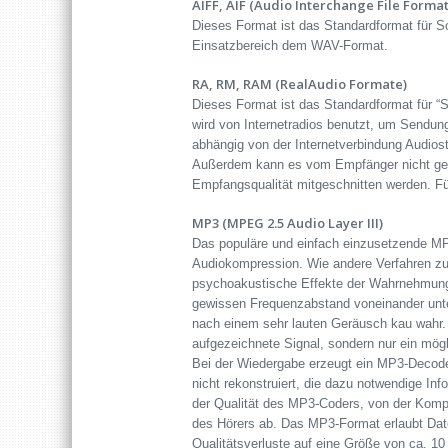
AIFF, AIF (Audio Interchange File Format
Dieses Format ist das Standardformat für S
Einsatzbereich dem WAV-Format.
RA, RM, RAM (RealAudio Formate)
Dieses Format ist das Standardformat für “S
wird von Internetradios benutzt, um Sendung
abhängig von der Internetverbindung Audiost
Außerdem kann es vom Empfänger nicht gespe
Empfangsqualität mitgeschnitten werden. Fü
MP3 (MPEG 2.5 Audio Layer III)
Das populäre und einfach einzusetzende MP3
Audiokompression. Wie andere Verfahren zu
psychoakustische Effekte der Wahrnehmung
gewissen Frequenzabstand voneinander unt
nach einem sehr lauten Geräusch kau wahr.
aufgezeichnete Signal, sondern nur ein mögl
Bei der Wiedergabe erzeugt ein MP3-Decoder
nicht rekonstruiert, die dazu notwendige In
der Qualität des MP3-Coders, von der Kompl
des Hörers ab. Das MP3-Format erlaubt Dat
Qualitätsverluste auf eine Größe von ca. 1