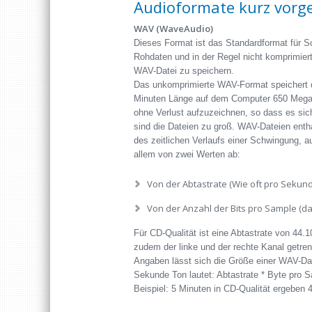
Audioformate kurz vorge
WAV (WaveAudio)
Dieses Format ist das Standardformat für 
Rohdaten und in der Regel nicht komprimiert
WAV-Datei zu speichern.
Das unkomprimierte WAV-Format speichert di
Minuten Länge auf dem Computer 650 Megabyt
ohne Verlust aufzuzeichnen, so dass es sic
sind die Dateien zu groß. WAV-Dateien enthal
des zeitlichen Verlaufs einer Schwingung, a
allem von zwei Werten ab:
Von der Abtastrate (Wie oft pro Sekun
Von der Anzahl der Bits pro Sample (d
Für CD-Qualität ist eine Abtastrate von 44.1
zudem der linke und der rechte Kanal getrenn
Angaben lässt sich die Größe einer WAV-Da
Sekunde Ton lautet: Abtastrate * Byte pro Sa
Beispiel: 5 Minuten in CD-Qualität ergeben