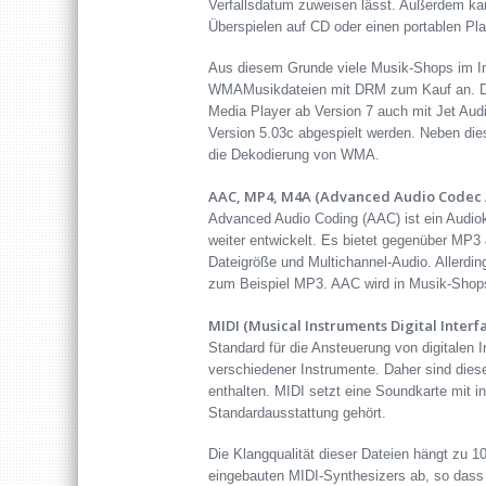
Verfallsdatum zuweisen lässt. Außerdem kan
Überspielen auf CD oder einen portablen Pl
Aus diesem Grunde viele Musik-Shops im Int
WMAMusikdateien mit DRM zum Kauf an. D
Media Player ab Version 7 auch mit Jet Au
Version 5.03c abgespielt werden. Neben die
die Dekodierung von WMA.
AAC, MP4, M4A (Advanced Audio Codec /
Advanced Audio Coding (AAC) ist ein Audi
weiter entwickelt. Es bietet gegenüber MP3 
Dateigröße und Multichannel-Audio. Allerdi
zum Beispiel MP3. AAC wird in Musik-Shops
MIDI (Musical Instruments Digital Interf
Standard für die Ansteuerung von digitalen 
verschiedener Instrumente. Daher sind dies
enthalten. MIDI setzt eine Soundkarte mit i
Standardausstattung gehört.
Die Klangqualität dieser Dateien hängt zu 1
eingebauten MIDI-Synthesizers ab, so das