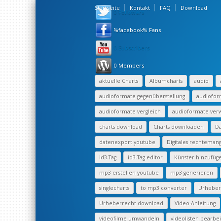
Startseite
Kontakt
FAQ
Download
0 Followers
%facebook% Fans
0 Subscribers
0 Members
aktuelle Charts
Albumcharts
audio
audioformate gegenüberstellung
audiofor
audioformate vergleich
audioformate ve
charts download
Charts downloaden
Da
datenexport youtube
Digitales rechtema
id3-Tag
id3-Tag editor
Künster hinzufüg
mp3 erstellen youtube
mp3 generieren
singlecharts
to mp3 converter
Urheberr
Urheberrecht download
Video-Anleitung
videofilme umwandeln
videolisten bearbe