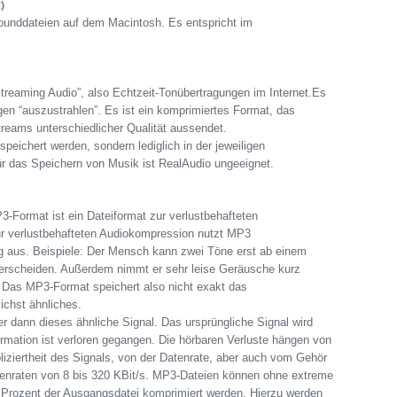
)
ounddateien auf dem Macintosh. Es entspricht im
treaming Audio”, also Echtzeit-Tonübertragungen im Internet.Es
en “auszustrahlen”. Es ist ein komprimiertes Format, das
reams unterschiedlicher Qualität aussendet.
ichert werden, sondern lediglich in der jeweiligen
r das Speichern von Musik ist RealAudio ungeeignet.
-Format ist ein Dateiformat zur verlustbehafteten
r verlustbehafteten Audiokompression nutzt MP3
 aus. Beispiele: Der Mensch kann zwei Töne erst ab einem
erscheiden. Außerdem nimmt er sehr leise Geräusche kurz
 Das MP3-Format speichert also nicht exakt das
ichst ähnliches.
 dann dieses ähnliche Signal. Das ursprüngliche Signal wird
formation ist verloren gegangen. Die hörbaren Verluste hängen von
iziertheit des Signals, von der Datenrate, aber auch vom Gehör
enraten von 8 bis 320 KBit/s. MP3-Dateien können ohne extreme
0 Prozent der Ausgangsdatei komprimiert werden. Hierzu werden