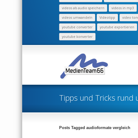
videos als audio speichern
videos in mp3
videos umwandeln
Videotipp
video ton
youtube converter
youtube exportieren
youtube konverter
Tipps und Tricks rund 
Posts Tagged audioformate vergleich