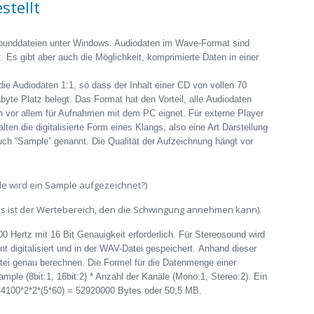
stellt
Sounddateien unter Windows. Audiodaten im Wave-Format sind
. Es gibt aber auch die Möglichkeit, komprimierte Daten in einer
e Audiodaten 1:1, so dass der Inhalt einer CD von vollen 70
e Platz belegt. Das Format hat den Vorteil, alle Audiodaten
h vor allem für Aufnahmen mit dem PC eignet. Für externe Player
ten die digitalisierte Form eines Klangs, also eine Art Darstellung
uch “Sample” genannt. Die Qualität der Aufzeichnung hängt vor
de wird ein Sample aufgezeichnet?)
as ist der Wertebereich, den die Schwingung annehmen kann).
00 Hertz mit 16 Bit Genauigkeit erforderlich. Für Stereosound wird
t digitalisiert und in der WAV-Datei gespeichert. Anhand dieser
tei genau berechnen. Die Formel für die Datenmenge einer
mple (8bit:1, 16bit:2) * Anzahl der Kanäle (Mono:1, Stereo:2). Ein
 44100*2*2*(5*60) = 52920000 Bytes oder 50,5 MB.