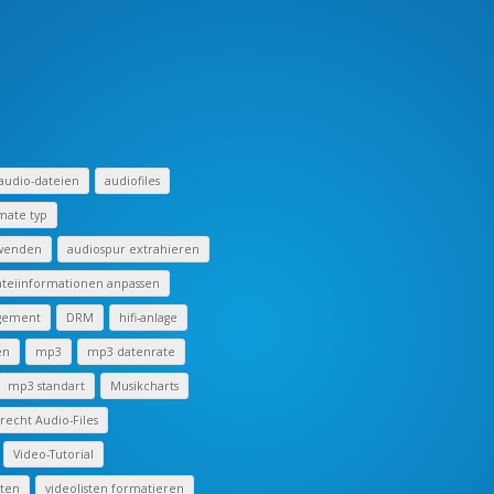
audio-dateien
audiofiles
mate typ
rwenden
audiospur extrahieren
teiinformationen anpassen
ngement
DRM
hifi-anlage
en
mp3
mp3 datenrate
mp3 standart
Musikcharts
echt Audio-Files
Video-Tutorial
iten
videolisten formatieren