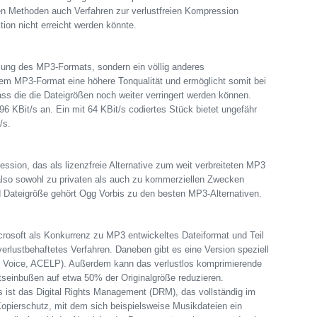
 Methoden auch Verfahren zur verlustfreien Kompression
tion nicht erreicht werden könnte.
lung des MP3-Formats, sondern ein völlig anderes
em MP3-Format eine höhere Tonqualität und ermöglicht somit bei
dass die die Dateigrößen noch weiter verringert werden können.
96 KBit/s an. Ein mit 64 KBit/s codiertes Stück bietet ungefähr
/s.
ession, das als lizenzfreie Alternative zum weit verbreiteten MP3
 also sowohl zu privaten als auch zu kommerziellen Zwecken
 Dateigröße gehört Ogg Vorbis zu den besten MP3-Alternativen.
rosoft als Konkurrenz zu MP3 entwickeltes Dateiformat und Teil
rlustbehaftetes Verfahren. Daneben gibt es eine Version speziell
Voice, ACELP). Außerdem kann das verlustlos komprimierende
seinbußen auf etwa 50% der Originalgröße reduzieren.
 ist das Digital Rights Management (DRM), das vollständig im
 Kopierschutz, mit dem sich beispielsweise Musikdateien ein