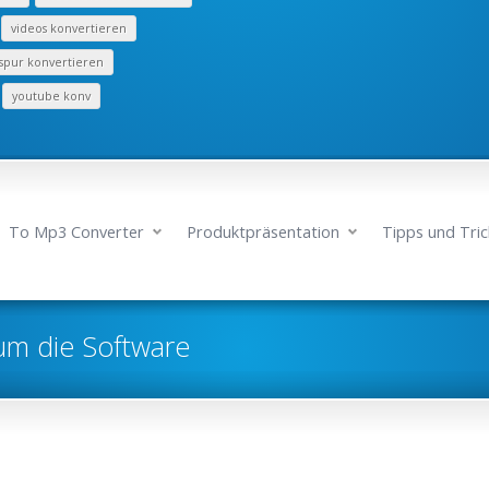
videos konvertieren
spur konvertieren
youtube konv
To Mp3 Converter
Produktpräsentation
Tipps und Tric
um die Software