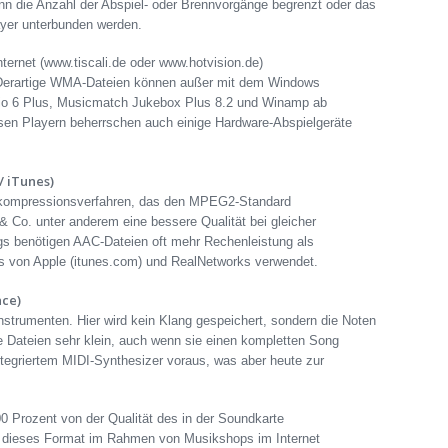
n die Anzahl der Abspiel- oder Brennvorgänge begrenzt oder das
ayer unterbunden werden.
ernet (www.tiscali.de oder www.hotvision.de)
erartige WMA-Dateien können außer mit dem Windows
dio 6 Plus, Musicmatch Jukebox Plus 8.2 und Winamp ab
sen Playern beherrschen auch einige Hardware-Abspielgeräte
 iTunes)
okompressionsverfahren, das den MPEG2-Standard
& Co. unter anderem eine bessere Qualität bei gleicher
ngs benötigen AAC-Dateien oft mehr Rechenleistung als
 von Apple (itunes.com) und RealNetworks verwendet.
ace)
Instrumenten. Hier wird kein Klang gespeichert, sondern die Noten
e Dateien sehr klein, auch wenn sie einen kompletten Song
ntegriertem MIDI-Synthesizer voraus, was aber heute zur
00 Prozent von der Qualität des in der Soundkarte
s dieses Format im Rahmen von Musikshops im Internet