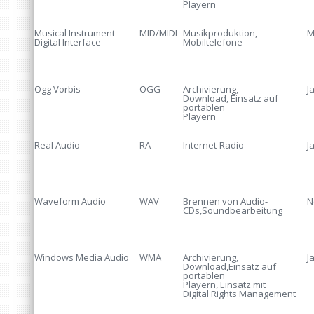
Playern
Musical Instrument
MID/MIDI
Musikproduktion,
M
Digital Interface
Mobiltelefone
Ogg Vorbis
OGG
Archivierung,
J
Download, Einsatz auf
portablen
Playern
Real Audio
RA
Internet-Radio
J
Waveform Audio
WAV
Brennen von Audio-
N
CDs,Soundbearbeitung
Windows Media Audio
WMA
Archivierung,
J
Download,Einsatz auf
portablen
Playern, Einsatz mit
Digital Rights Management