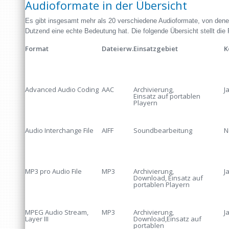
Audioformate in der Übersicht
Es gibt insgesamt mehr als 20 verschiedene Audioformate, von dene
Dutzend eine echte Bedeutung hat. Die folgende Übersicht stellt die 
Format
Dateierw.
Einsatzgebiet
K
Advanced Audio Coding
AAC
Archivierung,
J
Einsatz auf portablen
Playern
Audio Interchange File
AIFF
Soundbearbeitung
N
MP3 pro Audio File
MP3
Archivierung,
J
Download, Einsatz auf
portablen Playern
MPEG Audio Stream,
MP3
Archivierung,
J
Layer III
Download,Einsatz auf
portablen