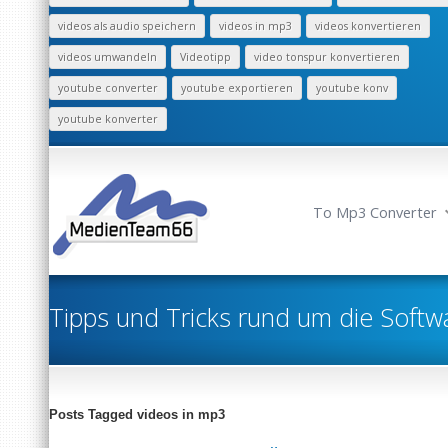
videos als audio speichern
videos in mp3
videos konvertieren
videos umwandeln
Videotipp
video tonspur konvertieren
youtube converter
youtube exportieren
youtube konv
youtube konverter
To Mp3 Converter
Tipps und Tricks rund um die Softw
Posts Tagged videos in mp3