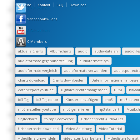
Startseite
Kontakt
FAQ
Download
0 Followers
%facebook% Fans
0 Subscribers
0 Members
aktuelle Charts
Albumcharts
audio
audio-dateien
audiofile
audioformate gegenüberstellung
audioformate typ
audioformate vergleich
audioformate verwenden
audiospur extr
charts download
Charts downloaden
Dateiinformationen anpasse
datenexport youtube
Digitales rechtemangement
DRM
hifi-an
id3-Tag
id3-Tag editor
Künster hinzufügen
mp3
mp3 datenr
mp3 erstellen youtube
mp3 generieren
mp3 standart
Musikch
singlecharts
to mp3 converter
Urheberrecht Audio-Files
Urheberrecht download
Video-Anleitung
Video-Tutorial
videofilme umwandeln
videolisten bearbeiten
videolisten format