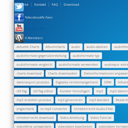
Startseite
Kontakt
FAQ
Download
0 Followers
%facebook% Fans
0 Subscribers
0 Members
aktuelle Charts
Albumcharts
audio
audio-dateien
audiofile
audioformate gegenüberstellung
audioformate typ
audioformate vergleich
audioformate verwenden
audiospur extr
charts download
Charts downloaden
Dateiinformationen anpasse
datenexport youtube
Digitales rechtemangement
DRM
hifi-an
id3-Tag
id3-Tag editor
Künster hinzufügen
mp3
mp3 datenr
mp3 erstellen youtube
mp3 generieren
mp3 standart
Musikch
singlecharts
to mp3 converter
Urheberrecht Audio-Files
Urheberrecht download
Video-Anleitung
Video-Tutorial
videofilme umwandeln
videolisten bearbeiten
videolisten format