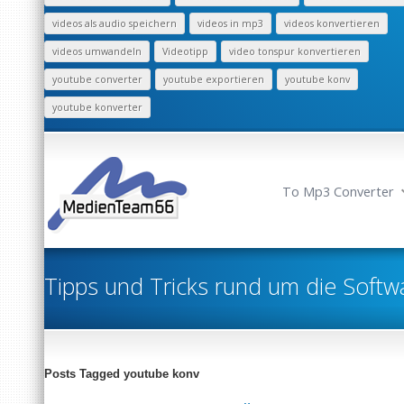
videos als audio speichern
videos in mp3
videos konvertieren
videos umwandeln
Videotipp
video tonspur konvertieren
youtube converter
youtube exportieren
youtube konv
youtube konverter
To Mp3 Converter
Tipps und Tricks rund um die Softw
Posts Tagged youtube konv