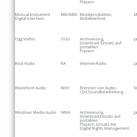
Playern
Musical Instrument
MID/MIDI
Musikproduktion,
M
Digital Interface
Mobiltelefone
Ogg Vorbis
OGG
Archivierung,
J
Download, Einsatz auf
portablen
Playern
Real Audio
RA
Internet-Radio
J
Waveform Audio
WAV
Brennen von Audio-
N
CDs,Soundbearbeitung
Windows Media Audio
WMA
Archivierung,
J
Download,Einsatz auf
portablen
Playern, Einsatz mit
Digital Rights Management