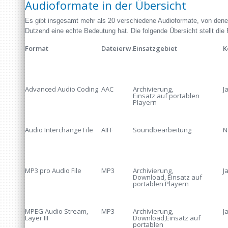
Audioformate in der Übersicht
Es gibt insgesamt mehr als 20 verschiedene Audioformate, von dene
Dutzend eine echte Bedeutung hat. Die folgende Übersicht stellt die 
Format
Dateierw.
Einsatzgebiet
K
Advanced Audio Coding
AAC
Archivierung,
J
Einsatz auf portablen
Playern
Audio Interchange File
AIFF
Soundbearbeitung
N
MP3 pro Audio File
MP3
Archivierung,
J
Download, Einsatz auf
portablen Playern
MPEG Audio Stream,
MP3
Archivierung,
J
Layer III
Download,Einsatz auf
portablen